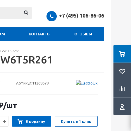
+7 (495) 106-86-06
АМ
КОНТАКТЫ
ОТЗЫВЫ
 EW6T5R261
 EW6T5R261
Артикул:
11268679
₽
/шт
В корзину
Купить в 1 клик