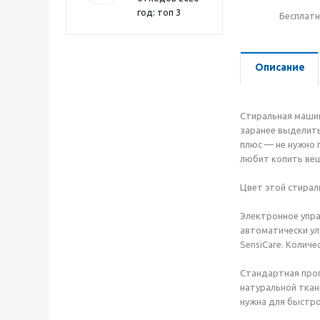
год: топ 3
Бесплатн
Описание
Стиральная маши
заранее выделить
плюс — не нужно п
любит копить вещ
Цвет этой стирал
Электронное упра
автоматически ул
SensiCare. Количе
Стандартная прог
натуральной ткан
нужна для быстро