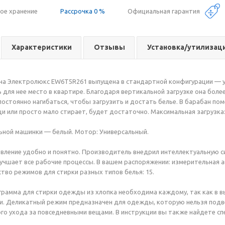
ое хранение
Рассрочка 0 %
Официальная гарантия
Характеристики
Отзывы
Установка/утилизац
на Электролюкс EW6T5R261 выпущена в стандартной конфигурации — у
 для нее место в квартире. Благодаря вертикальной загрузке она боле
остоянно нагибаться, чтобы загрузить и достать белье. В барабан поме
и или просто мало стирает, будет достаточно. Максимальная загрузка: 
ьной машинки — белый. Мотор: Универсальный.
вление удобно и понятно. Производитель внедрил интеллектуальную 
учшает все рабочие процессы. В вашем распоряжении: измерительная ав
ство режимов для стирки разных типов белья: 15.
рамма для стирки одежды из хлопка необходима каждому, так как в в
и. Деликатный режим предназначен для одежды, которую нельзя подв
го ухода за повседневными вещами. В инструкции вы также найдете с