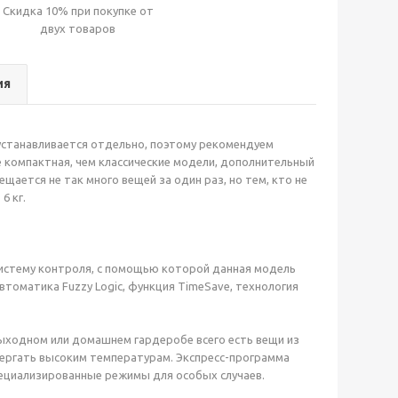
Скидка 10% при покупке от
двух товаров
ия
станавливается отдельно, поэтому рекомендуем
е компактная, чем классические модели, дополнительный
щается не так много вещей за один раз, но тем, кто не
6 кг.
систему контроля, с помощью которой данная модель
томатика Fuzzy Logic, функция TimeSave, технология
ыходном или домашнем гардеробе всего есть вещи из
ергать высоким температурам. Экспресс-программа
пециализированные режимы для особых случаев.