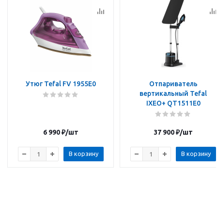
Утюг Tefal FV 1955E0
Отпариватель
вертикальный Tefal
IXEO+ QT1511E0
6 990
₽
/шт
37 900
₽
/шт
В корзину
В корзину